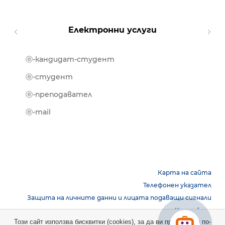
Електронни услуги
ⓔ-кандидат-студент
MOOD
ⓔ-биб
ⓔ-студент
ⓔ-кни
ⓔ-преподавател
ⓔ-trai
ⓔ-mail
Карта на сайта
Телефонен указател
Защита на личните данни и лицата подаващи сигнали
Контакти
Този сайт използва бисквитки (cookies), за да ви предостави по-