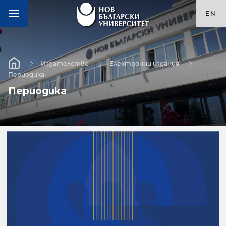
EN
Издателство
Електронни издания
Периодика
Периодика