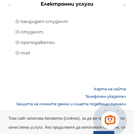
Електронни услуги
ⓔ-кандидат-студент
MOOD
ⓔ-биб
ⓔ-студент
ⓔ-кни
ⓔ-преподавател
ⓔ-trai
ⓔ-mail
Карта на сайта
Телефонен указател
Защита на личните данни и лицата подаващи сигнали
Контакти
Този сайт използва бисквитки (cookies), за да ви предостави по-
качествена услуга. Ако продължите да използвате сайта ни, се
Copyright © 2026 НБУ. Всички права запазени.