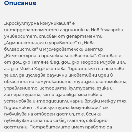
Описание
„Кроскултурна комуникация“ е
интердепартаментен годишник на Нов български
университет, списван от департаменти
„Администрация и управление“ и „Нова
българистика“ и Изследователски център
„Компютърна и приложна лингвистика“. Основан е
от доц. д-р Татяна Фед, доц. д-р Теодора Ризова и гл.
ас. д-р Милка Хаджикотева. Годишникът си поставя
за цел да изследва различни иновативни идеи в
областта на комуникациите, туризма, икономиката,
управлението, историята, културата, езика и
литературата, като изгражда мостове и
установява интердисциплинарни връзки между тях.
Годишникът „Кроскултурна комуникация“ се
публикува на отворен достъп, т.е. всички
публикувани статии са безплатно, свободно
достъпни. Потребителите имат правото да