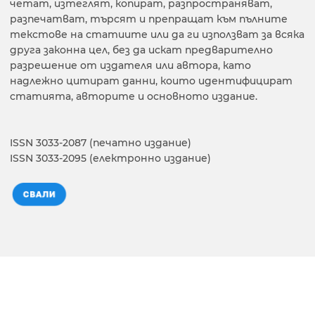
четат, изтеглят, копират, разпространяват,
разпечатват, търсят и препращат към пълните
текстове на статиите или да ги използват за всяка
друга законна цел, без да искат предварително
разрешение от издателя или автора, като
надлежно цитират данни, които идентифицират
статията, авторите и основното издание.
ISSN 3033-2087 (печатно издание)
ISSN 3033-2095 (електронно издание)