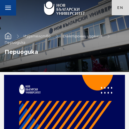
EN
Издателство
Електронни издания
Периодика
Периодика