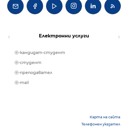




Електронни услуги
ⓔ-кандидат-студент
MOOD
ⓔ-биб
ⓔ-студент
ⓔ-кни
ⓔ-преподавател
ⓔ-trai
ⓔ-mail
Карта на сайта
Телефонен указател