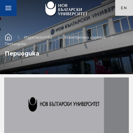
EN
Издателство
Електронни издания
Периодика
Периодика